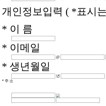
개인정보입력
( *표시
* 이 름
* 이메일
@
* 생년월일
년
* 주 소