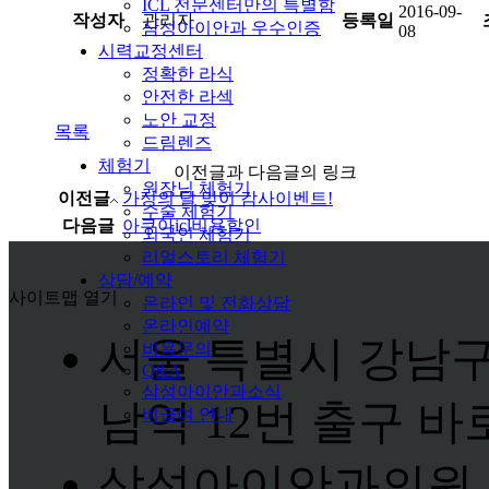
ICL 전문센터만의 특별함
2016-09-
작성자
관리자
등록일
삼성아이안과 우수인증
08
시력교정센터
정확한 라식
안전한 라섹
노안 교정
목록
드림렌즈
체험기
이전글과 다음글의 링크
원장님 체험기
이전글
가정의 달 맞이 감사이벤트!
수술 체험기
다음글
아쿠아icl비용할인
외국인 체험기
리얼스토리 체험기
상담/예약
사이트맵 열기
온라인 및 전화상담
온라인예약
서울 특별시 강남구 
비용문의
Q&A
삼성아이안과소식
남역 12번 출구 바로
비급여 안내
삼성아이안과의원 사업