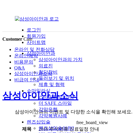
로그인
회원가입
Customer
Care
사이트맵
온라인 및 전화상담
삼성아이안과
온라인예약
삼성아이안과의 가치
비용문의
의료진
Q&A
첨단장비
삼성아이안과소식
둘러보기 및 위치
비급여 안내
제휴 및 협력
스마일라식
삼성아이안과소식
스마일라식이란?
더 SAFE 스마일
각막은행
삼성아이안과의 이벤트 및 다양한 소식을 확인해 보세요.
각막복원사례
렌즈삽입술
free_board_view
렌즈삽입술이란?
제목
2016 추석연휴 진료일정 안내