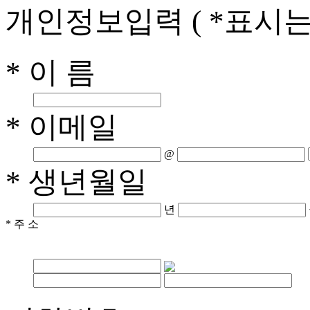
개인정보입력
( *표시
* 이 름
* 이메일
@
* 생년월일
년
* 주 소