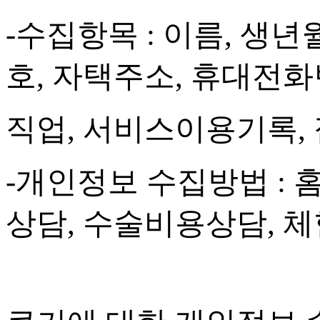
-
수집항목
:
이름
,
생년
호
,
자택주소
,
휴대전화
직업
,
서비스이용기록
,
-
개인정보 수집방법
:
상담
,
수술비용상담
,
체