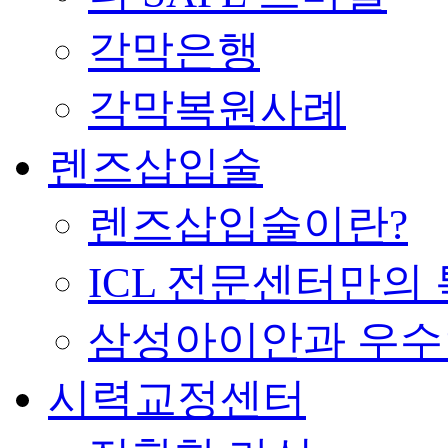
각막은행
각막복원사례
렌즈삽입술
렌즈삽입술이란?
ICL 전문센터만의
삼성아이안과 우
시력교정센터