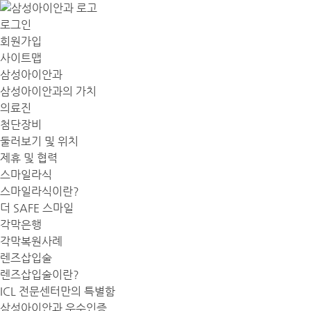
로그인
회원가입
사이트맵
삼성아이안과
삼성아이안과의 가치
의료진
첨단장비
둘러보기 및 위치
제휴 및 협력
스마일라식
스마일라식이란?
더 SAFE 스마일
각막은행
각막복원사례
렌즈삽입술
렌즈삽입술이란?
ICL 전문센터만의 특별함
삼성아이안과 우수인증