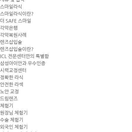
스마일라식
스마일라식이란?
더 SAFE 스마일
각막은행
각막복원사례
렌즈삽입술
렌즈삽입술이란?
ICL 전문센터만의 특별함
삼성아이안과 우수인증
시력교정센터
정확한 라식
안전한 라섹
노안 교정
드림렌즈
체험기
원장님 체험기
수술 체험기
외국인 체험기