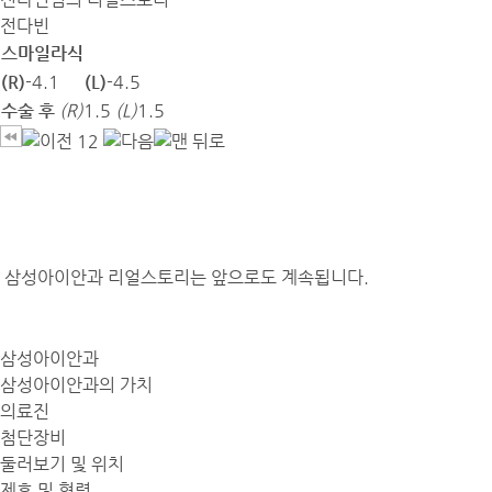
전다빈
스마일라식
(R)
-4.1
(L)
-4.5
수술 후
(R)
1.5
(L)
1.5
1
2
삼성아이안과 리얼스토리는 앞으로도 계속됩니다.
삼성아이안과
삼성아이안과의 가치
의료진
첨단장비
둘러보기 및 위치
제휴 및 협력